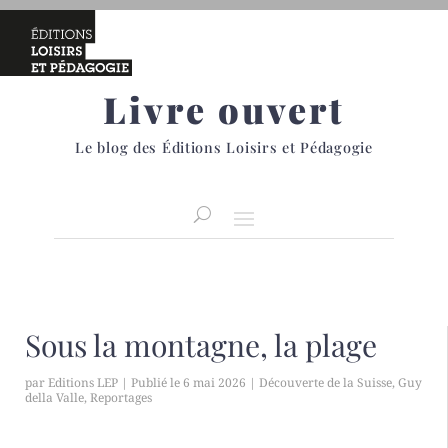
Livre ouvert
Le blog des Éditions Loisirs et Pédagogie
Sous la montagne, la plage
par
Editions LEP
|
6 mai 2026
|
Découverte de la Suisse
,
Guy
della Valle
,
Reportages