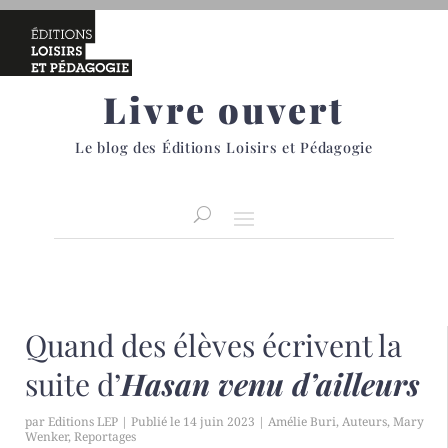
Livre ouvert
Le blog des Éditions Loisirs et Pédagogie
Quand des élèves écrivent la
suite d’
Hasan venu d’ailleurs
par
Editions LEP
|
14 juin 2023
|
Amélie Buri
,
Auteurs
,
Mary
Wenker
,
Reportages