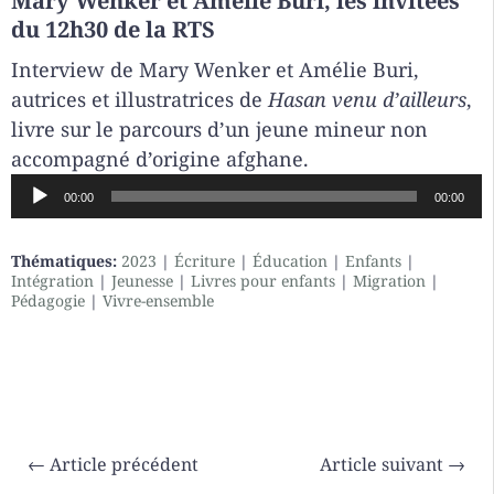
Mary Wenker et Amélie Buri, les invitées
du 12h30 de la RTS
Interview de Mary Wenker et Amélie Buri,
autrices et illustratrices de
Hasan venu d’ailleurs
,
livre sur le parcours d’un jeune mineur non
accompagné d’origine afghane.
Lecteur
00:00
00:00
audio
Thématiques:
2023
|
Écriture
|
Éducation
|
Enfants
|
Intégration
|
Jeunesse
|
Livres pour enfants
|
Migration
|
Pédagogie
|
Vivre-ensemble
←
Article précédent
Article suivant
→