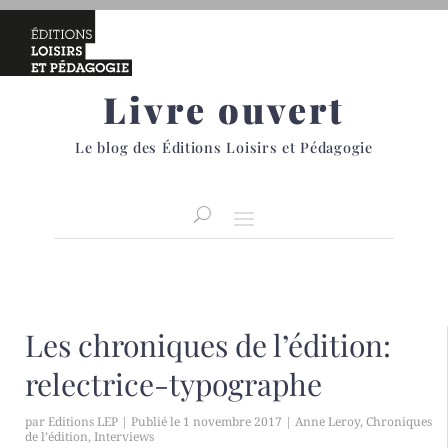
Livre ouvert
Le blog des Éditions Loisirs et Pédagogie
Les chroniques de l’édition:
relectrice-typographe
par
Editions LEP
|
1 novembre 2017
|
Anne Leroy
,
Chroniques
de l’édition
,
Interviews