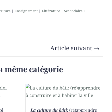
criture
|
Enseignement
|
Littérature
|
Secondaire I
Article suivant
→
a même catégorie
oi
La culture du bâti
: (ré)apprendre