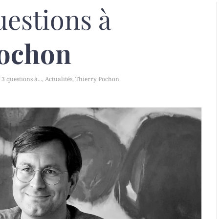
uestions à
Pochon
|
3 questions à...
,
Actualités
,
Thierry Pochon