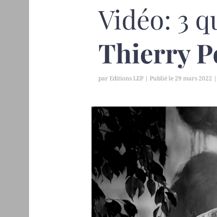
Vidéo: 3 q
Thierry 
par
Editions LEP
|
29 mars 2022