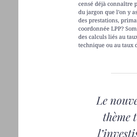
censé déjà connaître p
du jargon que l’on y 
des prestations, primau
coordonnée LPP? Somm
des calculs liés au tau
technique ou au taux 
Le nouve
thème t
l’invest