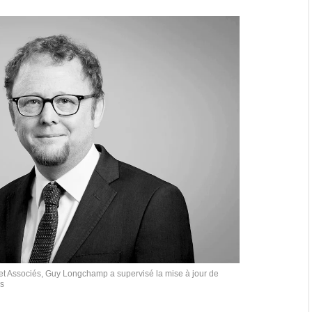
tet Associés, Guy Longchamp a supervisé la mise à jour de
és