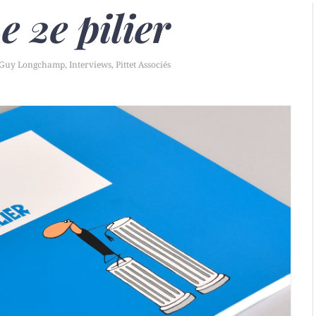
e 2e pilier
Guy Longchamp
,
Interviews
,
Pittet Associés