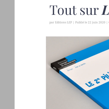
Tout sur
L
par
Editions LEP
|
22 juin 2020
|