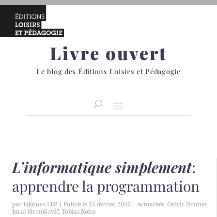
Livre ouvert
Le blog des Éditions Loisirs et Pédagogie
L’informatique simplement
:
apprendre la programmation
par
Editions LEP
|
25 février 2020
|
Actualités
,
Cédric Donner
,
Juraj Hromkovič
,
Tobias Kohn