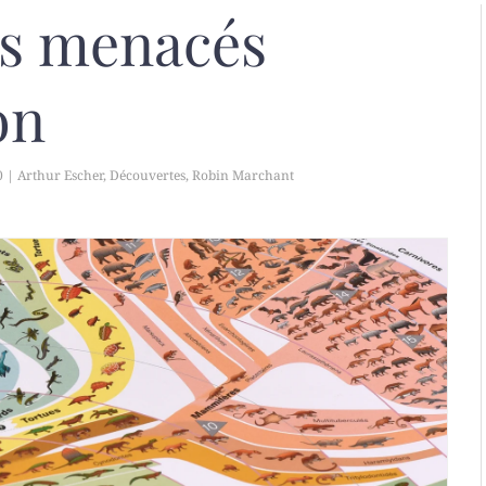
és menacés
on
0
|
Arthur Escher
,
Découvertes
,
Robin Marchant