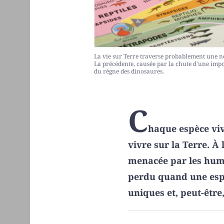
La vie sur Terre traverse probablement une nou
La précédente, causée par la chute d'une impos
du règne des dinosaures.
C
haque espèce viv
vivre sur la Terre. À
menacée par les humai
perdu quand une espè
uniques et, peut-êtr