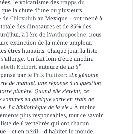
nnées, le volcanisme des
trapps du
i que la chute d’une ou plusieurs
e de
Chicxulub
au Mexique – ont mené à
 totale des dinosaures et de 85% des
rd’hui, à l’ère de l’
Anthropocène
, nous
une extinction de la même ampleur,
 les êtres humains. Chaque jour, la liste
’allonge. Un fait loin d’être anodin.
e
zabeth Kolbert
, auteure de
La 6
mpensé par le
Prix Pulitzer
:
«Le génome
orte de manuel, une réponse à la question
tre planète. Quand elle s’éteint, ce
 sommes en quelque sorte en train de
ue. La bibliothèque de la vie.»
À moins
ements plus responsables, tout ce savoir
 liste de 6 vertébrés qui ont chacun
e – et en péril – d’habiter le monde.