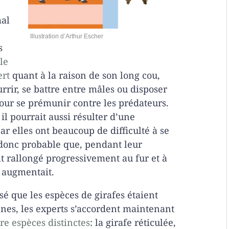
mal
Illustration d’Arthur Escher
s
le
ert
quant à la raison de son long cou,
urrir, se battre entre mâles ou disposer
our se prémunir contre les prédateurs.
 il pourrait aussi résulter
d
’
une
ar elles ont beaucoup de difficulté à se
 donc probable que, pendant leur
oit rallongé progressivement au fur et à
e augmentait.
é que les espèces de girafes étaient
es, les experts s’accordent maintenant
re espèces distinctes
: la girafe réticulée,