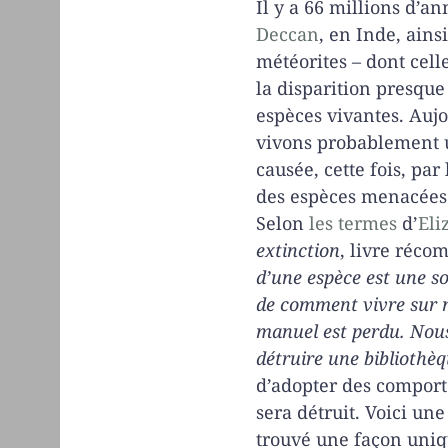
Il y a 66 millions d’a
Deccan
, en Inde, ains
météorites – dont cell
la disparition presque
espèces vivantes. Aujou
vivons probablement 
causée, cette fois, par
des espèces menacées s
Selon
les termes
d’
Eli
extinction
, livre réco
d’une espèce est une s
de comment vivre sur no
manuel est perdu. Nous
détruire une bibliothèq
d’adopter des comport
sera détruit. Voici une
trouvé une façon uniqu