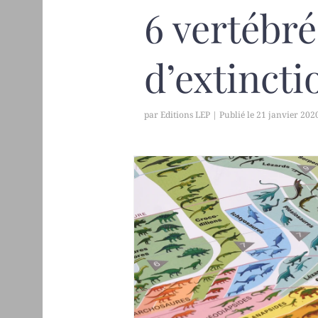
6 vertébr
d’extincti
par
Editions LEP
|
21 janvier 202