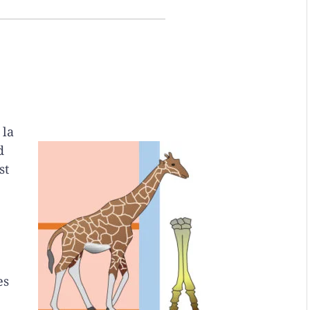
 la
d
st
e
es