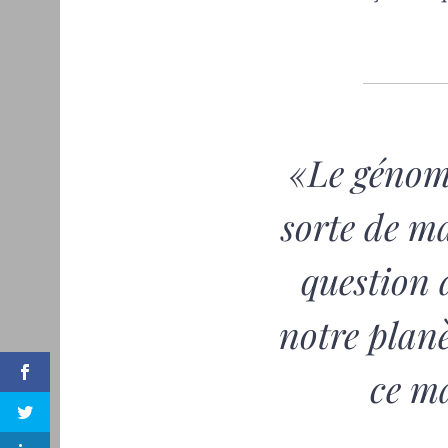
«Le génome
sorte de m
question 
notre planè
ce m