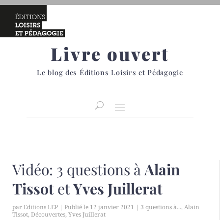
Livre ouvert
Le blog des Éditions Loisirs et Pédagogie
Vidéo: 3 questions à
Alain
Tissot
et
Yves Juillerat
par
Editions LEP
|
12 janvier 2021
|
3 questions à...
,
Alain
Tissot
,
Découvertes
,
Yves Juillerat