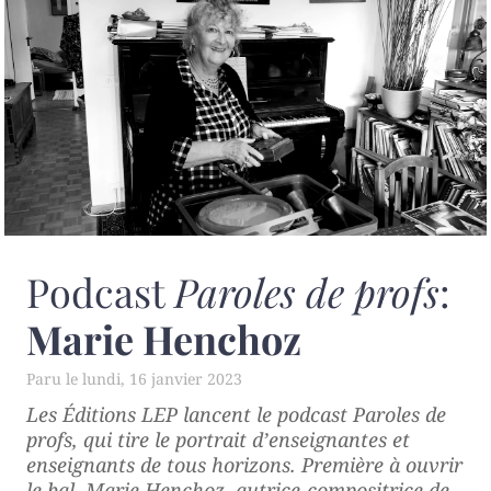
Podcast
Paroles de profs
:
Marie Henchoz
lundi, 16 janvier 2023
Les Éditions LEP lancent le podcast
Paroles de
profs
, qui tire le portrait d’enseignantes et
enseignants de tous horizons. Première à ouvrir
le bal, Marie Henchoz, autrice-compositrice de