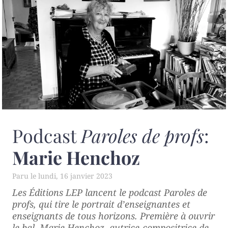
Podcast
Paroles de profs
:
Marie Henchoz
lundi, 16 janvier 2023
Les Éditions LEP lancent le podcast
Paroles de
profs
, qui tire le portrait d’enseignantes et
enseignants de tous horizons. Première à ouvrir
le bal, Marie Henchoz, autrice-compositrice de